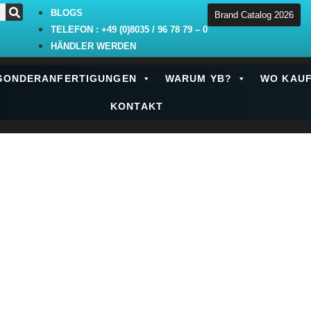
BLOGS
Brand Catalog 2026
TELEFON : +49 (0)8035 / 96 78 79 – 0
HÄNDLER WERDEN
SONDERANFERTIGUNGEN
WARUM YB?
WO KAU
KONTAKT