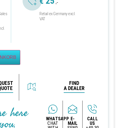
€
25
,-
Sales
Retail ex Germany excl.
VAT
ncl.
ENKORB
QUEST
FIND
QUOTE
A DEALER
re here
you.
WHATSAPP
E-
CALL
CHAT
MAIL
US
WITH
SEND
+49 30