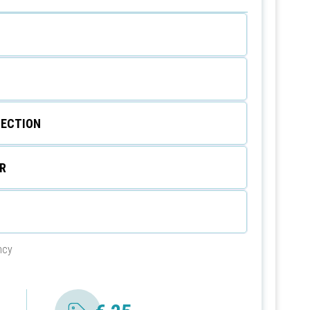
ECTION
R
ncy