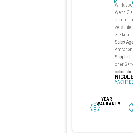
Wir lasse
Wenn Sie
brauchen,
verschied
Sie könn
Sales Ag
Anfrage
Support
ü
oder Ser
online dir
NICOLE
YACHTBE
YEAR
WARRANTY