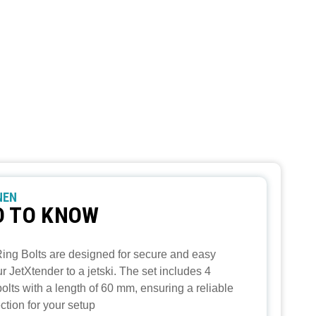
NEN
D TO KNOW
ing Bolts are designed for secure and easy
r JetXtender to a jetski. The set includes 4
olts with a length of 60 mm, ensuring a reliable
ction for your setup