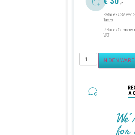
€
30
,-
Retail ex USA w/o 
Taxes
Retail ex Germany i
VAT
IN DEN WAR
RE
A 
We´
for 