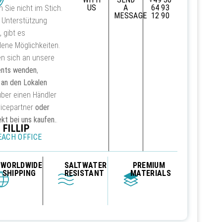
US
A
64 93
n Sie nicht im Stich.
MESSAGE
12 90
 Unterstützung
 gibt es
ene Möglichkeiten.
en sich an unsere
ents wenden
,
n
an den Lokalen
ber einen Händler
vicepartner
oder
ekt bei uns kaufen.
.
 FILLIP
ACH OFFICE
WORLDWIDE
SALTWATER
PREMIUM
SHIPPING
RESISTANT
MATERIALS