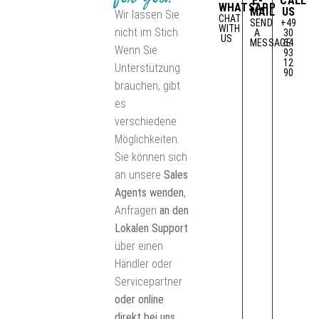
E-
CALL
WHATSAPP
MAIL
US
Wir lassen Sie
CHAT
SEND
+49
WITH
nicht im Stich.
A
30
US
MESSAGE
64
Wenn Sie
93
12
Unterstützung
90
brauchen, gibt
es
verschiedene
Möglichkeiten.
Sie können sich
an unsere
Sales
Agents wenden
,
Anfragen
an den
Lokalen Support
über einen
Händler oder
Servicepartner
oder online
direkt bei uns