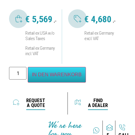
€
5,569
€
4,680
,-
,-
Retail ex USA w/o
Retail ex Germany
Sales Taxes
excl. VAT
Retail ex Germany
incl. VAT
IN DEN WARENKORB
REQUEST
FIND
A QUOTE
A DEALER
We´re here
for you.