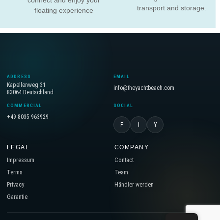
connect and enjoy your
transport and storage.
floating experience
ADDRESS
EMAIL
Kapellenweg 31
info@theyachtbeach.com
83064 Deutschland
COMMERCIAL
SOCIAL
+49 8035 963929
F
I
Y
LEGAL
COMPANY
Impressum
Contact
Terms
Team
Privacy
Händler werden
Garantie